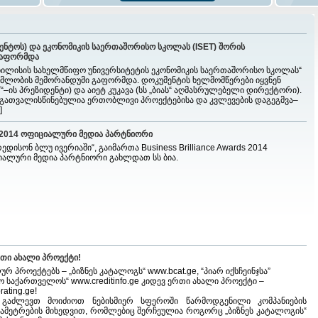
აგენტოს) და ეკონომიკის საერთაშორისო სკოლას (ISET) შორის
გაფორმდა
 „თბილისის სახელმწიფო უნივერსიტეტის ეკონომიკის საერთაშორისო სკოლას“
ლობის მემორანდუმი გაფორმდა. დოკუმენტის ხელმომწერები იყვნენ
T“–ის პრეზიდენტი) და აიეტ კუკავა (სს „ბიას“ აღმასრულებელი დირექტორი).
გათვალისწინებულია ერთობლივი პროექტებისა და კვლევების დაგეგმვა–
]
ds 2014 ოფიციალური მედია პარტნიორი
ედისონ ბლუ ივერიაში“, გაიმართა Business Brilliance Awards 2014
იალური მედია პარტნიორი გახლდათ სს ბია.
რთი ახალი პროექტი!
ლურ პროექტებს – „ბიზნეს კატალოგს“
www.bcat.ge
, “პიარ იქსჩეინჯსა”
ო საქართველოს“
www.creditinfo.ge
კიდევ ერთი ახალი პროექტი –
ating.ge!
ს გაძლევთ მოიძიოთ ნებისმიერ სფეროში წარმოდგენილი კომპანიების
რამეტრების მიხედვით, რომლებიც შერჩეულია როგორც „ბიზნეს კატალოგის“